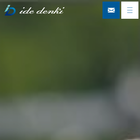
有限会社井出電気土木
toggl
navig