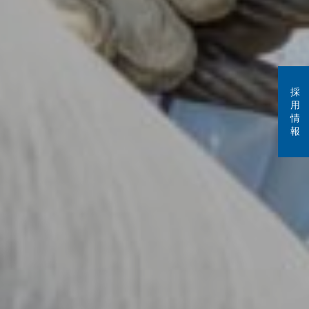
採
用
情
報