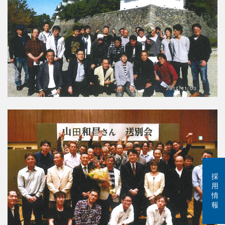
採
用
情
報